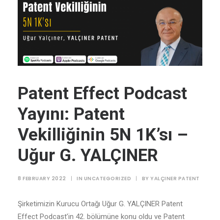
Patent Effect Podcast
Yayını: Patent
Vekilliğinin 5N 1K’sı –
Uğur G. YALÇINER
8 FEBRUARY 2022
|
IN
UNCATEGORIZED
|
BY
YALÇINER PATENT
Şirketimizin Kurucu Ortağı Uğur G. YALÇINER Patent
Effect Podcast’in 42. bölümüne konu oldu ve Patent